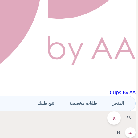
Cups By AA
المتجر
طلبات مخصصة
تتبع طلبك
EN
ع