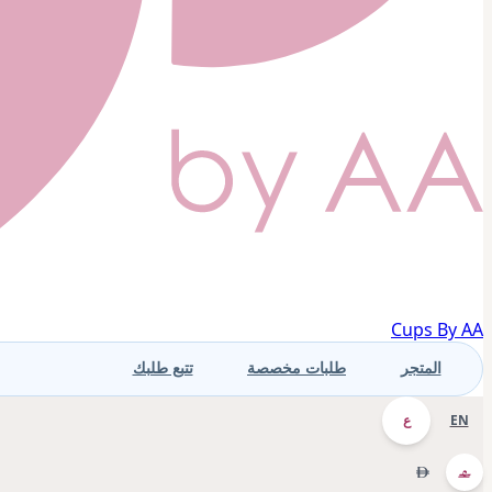
Cups By AA
المتجر
طلبات مخصصة
تتبع طلبك
EN
ع