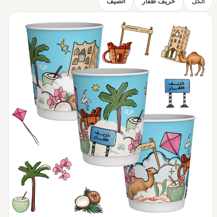
الكل
خريف ظفار
الصيف